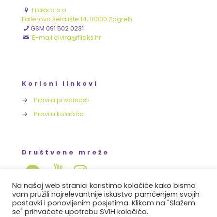
Filaks d.o.o.
Fallerovo šetalište 14, 10000 Zagreb
GSM 091 502 0231
E-mail elvira@filaks.hr
Korisni linkovi
→
Pravila privatnosti
→
Pravila kolačića
Društvene mreže
Na našoj web stranici koristimo kolačiće kako bismo
vam pružili najrelevantnije iskustvo pamćenjem svojih
postavki i ponovljenim posjetima. Klikom na "Slažem
se" prihvaćate upotrebu SVIH kolačića.