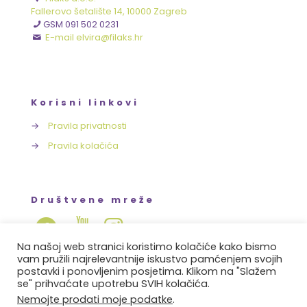
Fallerovo šetalište 14, 10000 Zagreb
GSM 091 502 0231
E-mail elvira@filaks.hr
Korisni linkovi
→
Pravila privatnosti
→
Pravila kolačića
Društvene mreže
Na našoj web stranici koristimo kolačiće kako bismo
vam pružili najrelevantnije iskustvo pamćenjem svojih
postavki i ponovljenim posjetima. Klikom na "Slažem
se" prihvaćate upotrebu SVIH kolačića.
Copyright © 2021-2023 FILAKS.hr. Sva prava zadržana.
Nemojte prodati moje podatke
.