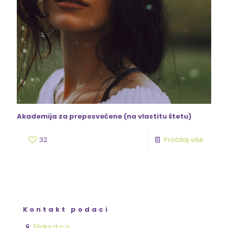
Akademija za preposvećene (na vlastitu štetu)
32
Pročitaj više
Kontakt podaci
Filaks d.o.o.