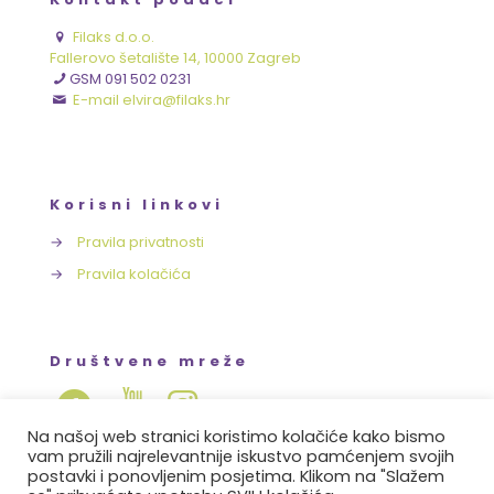
Filaks d.o.o.
Fallerovo šetalište 14, 10000 Zagreb
GSM 091 502 0231
E-mail elvira@filaks.hr
Korisni linkovi
→
Pravila privatnosti
→
Pravila kolačića
Društvene mreže
Na našoj web stranici koristimo kolačiće kako bismo
vam pružili najrelevantnije iskustvo pamćenjem svojih
postavki i ponovljenim posjetima. Klikom na "Slažem