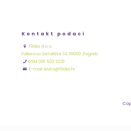
Kontakt podaci
Filaks d.o.o.
Fallerovo šetalište 14, 10000 Zagreb
GSM 091 502 0231
E-mail elvira@filaks.hr
Cop