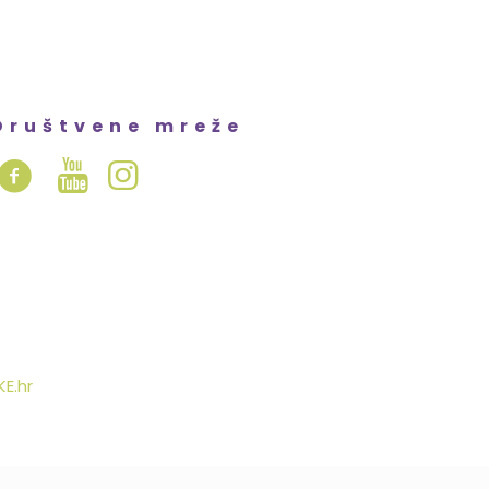
Društvene mreže
E.hr