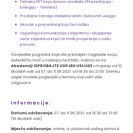
Tehnika PET koja donosi rezultate (Prezentacija –
Energija – Tehnika)
Prodajne čarolije intelekturalnih i duhovnih usluga
Iskorak u prezentaciji koji čini razliku
Uspješnija komunikacija s klijentima i okupljanje
veće zajednica koja će imati povjerenje u vašu
ponudu
Osvijestite pogreške koje ste previdjeli i naglasite svoju
autentičnu moć u nastupu na tržištu. Vidimo se na
Akademiji ISPROBAJTE USPJEH USLUGE
u trajanju od 10
školskih sati od 07. do 11.06.2021. od 19.30 do 21.00. Snimku
uvijek možete pogledati u terminu koji vam više
odgovara.
Informacije:
Datumi održavanja:
07. do 11.06.2021. od 19.30 do 21.00
(10 školskih sati)
Mjesto održavanja:
online, iz udobnosti vašeg doma ili