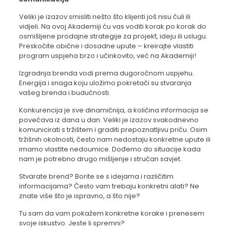
Veliki je izazov smisliti nešto što klijenti još nisu čuli ili
vidjeli. Na ovoj Akademiji ću vas voditi korak po korak do
osmišljene prodajne strategije za projekt, ideju ili uslugu.
Preskočite obične i dosadne upute – kreirajte vlastiti
program uspjeha brzo i učinkovito, već na Akademiji!
Izgradnja brenda vodi prema dugoročnom uspjehu.
Energija i snaga koju uložimo pokretači su stvaranja
vašeg brenda i budućnosti.
Konkurencija je sve dinamičnija, a količina informacija se
povećava iz dana u dan. Veliki je izazov svakodnevno
komunicirati s tržištem i graditi prepoznatljivu priču. Osim
tržišnih okolnosti, često nam nedostaju konkretne upute ili
imamo vlastite nedoumice. Dođemo do situacije kada
nam je potrebno drugo mišljenje i stručan savjet.
Stvarate brend? Borite se s idejama i različitim
informacijama? Često vam trebaju konkretni alati? Ne
znate više što je ispravno, a što nije?
Tu sam da vam pokažem konkretne korake i prenesem
svoje iskustvo. Jeste li spremni?