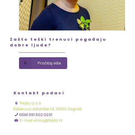
Zašto teški trenuci pogađaju
dobre ljude?
Pročitaj više
Kontakt podaci
Filaks d.o.o.
Fallerovo šetalište 14, 10000 Zagreb
GSM 091 502 0231
E-mail elvira@filaks.hr