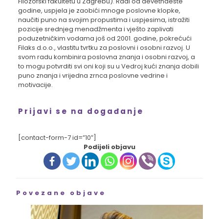
Filozofski fakultetu u Zagrebu). Radi od devetnaeste
godine, uspjela je zaobići mnoge poslovne klopke,
naučiti puno na svojim propustima i uspjesima, istražiti
pozicije srednjeg menadžmenta i vješto zaplivati
poduzetničkim vodama još od 2001. godine, pokrećući
Filaks d.o.o., vlastitu tvrtku za poslovni i osobni razvoj. U
svom radu kombinira poslovna znanja i osobni razvoj, a
to mogu potvrditi svi oni koji su u Vedroj kući znanja dobili
puno znanja i vrijedna zrnca poslovne vedrine i
motivacije.
Prijavi se na događanje
[contact-form-7 id=”10″]
Podijeli objavu
Povezane objave