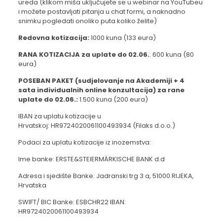
ureda (klikom miša uključujete se u webinar na YouTubeu
i možete postavljati pitanja u chat formi, a naknadno
snimku pogledati onoliko puta koliko želite)
Redovna kotizacija:
1000 kuna (133 eura)
RANA KOTIZACIJA za uplate do 02.06.
: 600 kuna (80
eura)
POSEBAN PAKET (sudjelovanje na Akademiji + 4
sata individualnih online konzultacija) za rane
uplate do 02.06.:
1.500 kuna (200 eura)
IBAN za uplatu kotizacije u
Hrvatskoj: HR9724020061100493934 (Filaks d.o.o.)
Podaci za uplatu kotizacije iz inozemstva:
Ime banke: ERSTE&STEIERMÄRKISCHE BANK d.d
Adresa i sjedište Banke: Jadranski trg 3 a, 51000 RIJEKA,
Hrvatska
SWIFT/ BIC Banke: ESBCHR22 IBAN:
HR9724020061100493934