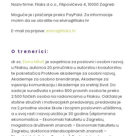
Naziv firme: Filaks d.o.o., Filipovićeva 4, 10000 Zagreb
Moguće je i plaćanje preko PayPala. Za informacije
molim da se obratite na elvira@filaks.hr
E-mail za prijave:
elvira@filaks.hr
O trenerici:
dr.sc.
Elvira Mlivić
je savjetnica za poslovni i osobni razvoj
u Filaksu, autorica 20 priručnika u autorstvu i koautorstvu
te pokretačica ProMove akademije za osobni razvoj,
Akademije za osobno brendiranje, Akademije za
svjesniju komunikaciju i Akademije za sretniji život. Do
sada je surađivala s preko 800 pravnih osoba te preko
2.500 fizičkih osoba na radionicama u Filaksu. Održala je
stotine stručnih i motivacijskih predavanja, predavala je
na 2 privatne visoke škole i brojnim poslovnim učilištima,
a u svoj rast i razvoj uložila je 30 godina (diplomirana
ekonomistica – Ekonomski fakultetu u Zagrebu,
magistrica društvenih znanosti – Ekonomski fakultetu u
Zagrebu, doktorica interdisciplinarnih znanosti –