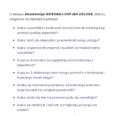
U sklopu
Akademije ISPROBAJ USPJEH USLUGE
, dat ću
odgovor na sljedeća pitanja:
Kako u početku i svaki put iznova kreirati sadržaj koji
privlači pažnju klijenata?
Kako doći do klijenata i prezentirati svoju uslugu?
Kako organizirati vrijeme i budžet za maksimalne
rezultate?
Koja su 4 koraka za uspješniju komunikaciju s
klijentima?
Koja su 3 alata koja vam mogu pomoći u motivaciji i
kreiranju novih ideja?
Koliko je vremena potrebno za kreiranje brenda i
koje korake ne smijete preskočiti?
Kako znati da ste na pravom putu do rezultata?
Kako se istaknuti i izboriti za najbolju poziciju na
tržištu?