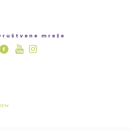
Društvene mreže
E.hr