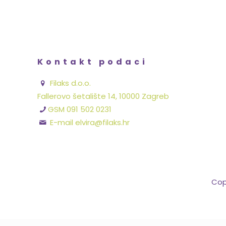
Kontakt podaci
Filaks d.o.o.
Fallerovo šetalište 14, 10000 Zagreb
GSM 091 502 0231
E-mail elvira@filaks.hr
Cop