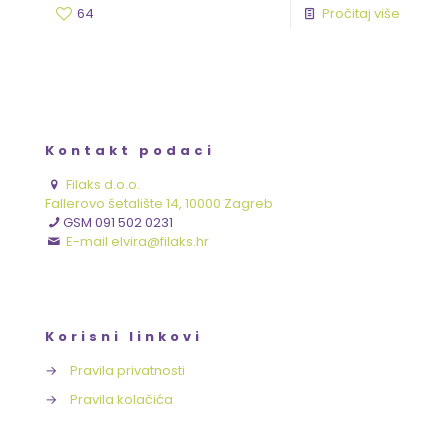
64
Pročitaj više
Kontakt podaci
Filaks d.o.o.
Fallerovo šetalište 14, 10000 Zagreb
GSM 091 502 0231
E-mail elvira@filaks.hr
Korisni linkovi
→
Pravila privatnosti
→
Pravila kolačića