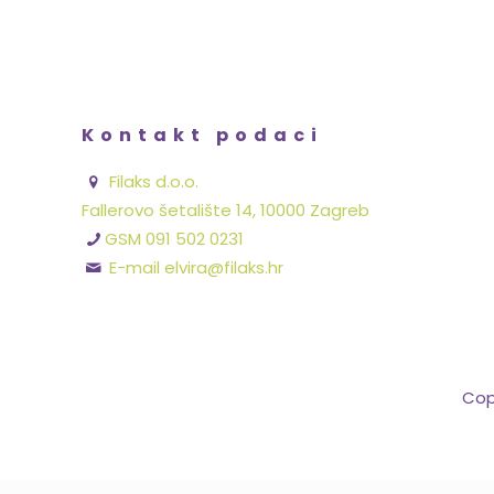
Kontakt podaci
Filaks d.o.o.
Fallerovo šetalište 14, 10000 Zagreb
GSM 091 502 0231
E-mail elvira@filaks.hr
Cop