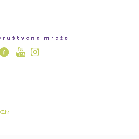
Društvene mreže
E.hr