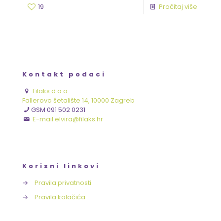
19
Pročitaj više
Kontakt podaci
Filaks d.o.o.
Fallerovo šetalište 14, 10000 Zagreb
GSM 091 502 0231
E-mail elvira@filaks.hr
Korisni linkovi
→
Pravila privatnosti
→
Pravila kolačića