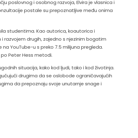
u poslovnog i osobnog razvoja, Elvira je vlasnica i
e konzultacije postale su prepoznatljive među onima
sila studentima. Kao autorica, koautorica i
stom i razvojem drugih, zajedno s njezinim bogatim
te na YouTube-u s preko 7.5 milijuna pregleda.
žu po Peter Hess metodi.
nih situacija, kako kod ljudi, tako i kod životinja.
omogućujući drugima da se oslobode ograničavajućih
drugima da prepoznaju svoje unutarnje snage i