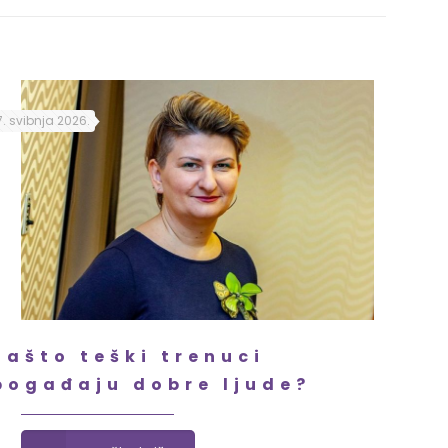
7. svibnja 2026.
Zašto teški trenuci
pogađaju dobre ljude?