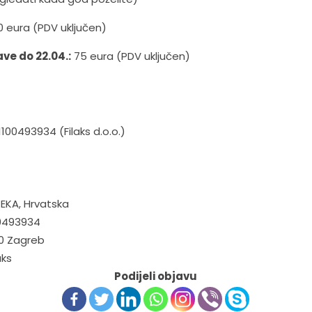
0 eura (PDV uključen)
ve do 22.04.:
75 eura (PDV uključen)
100493934 (Filaks d.o.o.)
JEKA, Hrvatska
00493934
000 Zagreb
aks
Podijeli objavu