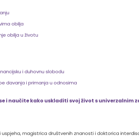
anju
vima obilja
je obilja u životu
financijsku i duhovnu slobodu
cipe davanja i primanja u odnosima
se i naučite kako uskladiti svoj život s univerzalnim 
 uspjeha, magistrica društvenih znanosti i doktorica interdisci