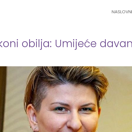
NASLOVN
koni obilja: Umijeće dava