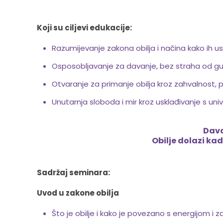
Koji su ciljevi edukacije:
Razumijevanje zakona obilja i načina kako ih us
Osposobljavanje za davanje, bez straha od gub
Otvaranje za primanje obilja kroz zahvalnost, p
Unutarnja sloboda i mir kroz usklađivanje s uni
Dava
Obilje dolazi k
Sadržaj seminara:
Uvod u zakone obilja
Što je obilje i kako je povezano s energijom i