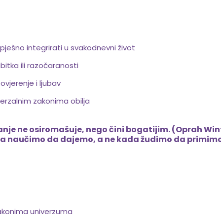
pješno integrirati u svakodnevni život
itka ili razočaranosti
ovjerenje i ljubav
verzalnim zakonima obilja
nje ne osiromašuje, nego čini bogatijim. (Oprah Win
ada naučimo da dajemo, a ne kada žudimo da primimo
 zakonima univerzuma