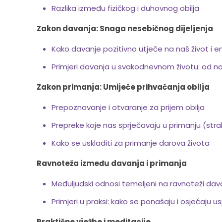
Razlika između fizičkog i duhovnog obilja
Zakon davanja: Snaga nesebičnog dijeljenja
Kako davanje pozitivno utječe na naš život i en
Primjeri davanja u svakodnevnom životu: od nov
Zakon primanja: Umijeće prihvaćanja obilja
Prepoznavanje i otvaranje za prijem obilja
Prepreke koje nas sprječavaju u primanju (stra
Kako se uskladiti za primanje darova života
Ravnoteža između davanja i primanja
Međuljudski odnosi temeljeni na ravnoteži dava
Primjeri u praksi: kako se ponašaju i osjećaju us
Praktične vježbe i meditacije