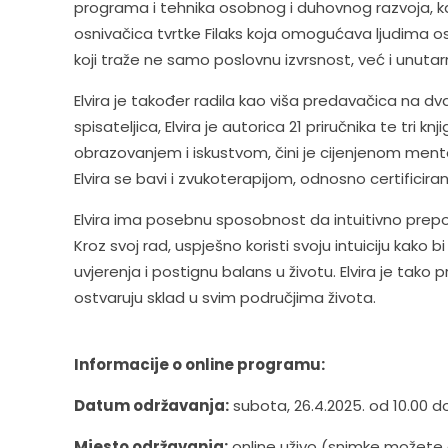
programa i tehnika osobnog i duhovnog razvoja, kao 
osnivačica tvrtke Filaks koja omogućava ljudima oso
koji traže ne samo poslovnu izvrsnost, već i unutarnj
Elvira je također radila kao viša predavačica na dv
spisateljica, Elvira je autorica 21 priručnika te tri
obrazovanjem i iskustvom, čini je cijenjenom mentor
Elvira se bavi i zvukoterapijom, odnosno certificir
Elvira ima posebnu sposobnost da intuitivno prepozn
Kroz svoj rad, uspješno koristi svoju intuiciju ka
uvjerenja i postignu balans u životu. Elvira je ta
ostvaruju sklad u svim područjima života.
Informacije o online programu:
Datum održavanja:
subota, 26.4.2025. od 10.00 do
Mjesto održavanja:
online uživo (snimke možete 