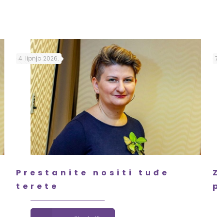
4. lipnja 2026.
Prestanite nositi tuđe
terete