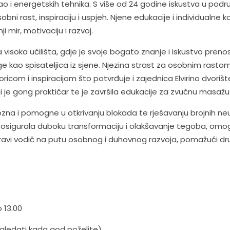
i energetskih tehnika. S više od 24 godine iskustva u područj
bni rast, inspiraciju i uspjeh. Njene edukacije i individualn
i mir, motivaciju i razvoj.
a visoka učilišta, gdje je svoje bogato znanje i iskustvo preno
 knjige kao spisateljica iz sjene. Njezina strast za osobnim ra
icom i inspiracijom što potvrđuje i zajednica Elvirino dvoriš
ani je gong praktičar te je završila edukacije za zvučnu masa
a i pomogne u otkrivanju blokada te rješavanju brojnih neugod
ko bi osigurala duboku transformaciju i olakšavanje tegoba, 
ko pravi vodič na putu osobnog i duhovnog razvoja, pomažući 
 13.00
gledati kada god poželite)