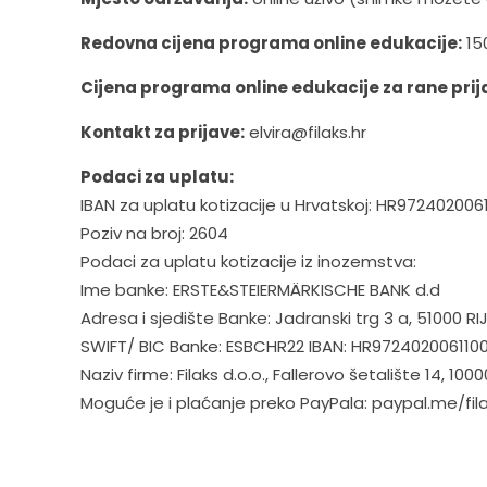
Redovna cijena programa online edukacije:
15
Cijena programa online edukacije za rane prija
Kontakt za prijave:
elvira@filaks.hr
Podaci za uplatu:
IBAN za uplatu kotizacije u Hrvatskoj: HR9724020061
Poziv na broj: 2604
Podaci za uplatu kotizacije iz inozemstva:
Ime banke: ERSTE&STEIERMÄRKISCHE BANK d.d
Adresa i sjedište Banke: Jadranski trg 3 a, 51000 RI
SWIFT/ BIC Banke: ESBCHR22 IBAN: HR97240200611
Naziv firme: Filaks d.o.o., Fallerovo šetalište 14, 10
Moguće je i plaćanje preko PayPala: paypal.me/fil