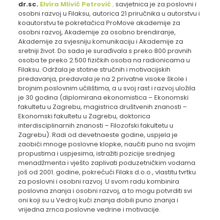
dr.sc.
Elvira Mlivić Petrović
,
savjetnica je za poslovni i
osobni razvoj u Filaksu, autorica 21 priručnika u autorstvu i
koautorstvu te pokretačica ProMove akademije za
osobni razvoj, Akademije za osobno brendiranje,
Akademije za svjesniju komunikaciju i Akademije za
sretniji život. Do sada je surađivala s preko 800 pravnih
osoba te preko 2.500 fizičkih osoba na radionicama u
Filaksu. Održala je stotine stručnih i motivacijskih
predavanja, predavala je na 2 privatne visoke škole i
brojnim poslovnim učilištima, a u svoj rast i razvoj uložila
je 30 godina (diplomirana ekonomistica – Ekonomski
fakultetu u Zagrebu, magistrica društvenih znanosti –
Ekonomski fakultetu u Zagrebu, doktorica
interdisciplinarnih znanosti – Filozofski fakultetu u
Zagrebu). Radi od devetnaeste godine, uspjela je
zaobići mnoge poslovne klopke, naučiti puno na svojim
propustima i uspjesima, istražiti pozicije srednjeg
menadžmenta i vješto zaplivati poduzetničkim vodama
još od 2001. godine, pokrećući Filaks d.o.o., vlastitu tvrtku
za poslovni i osobni razvoj. U svom radu kombinira
poslovna znanja i osobni razvoj, a to mogu potvrditi svi
oni koji su u Vedroj kući znanja dobili puno znanja i
vrijedna zrnca poslovne vedrine i motivacije.