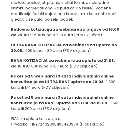
možete postavljati pitanja u chat formi, a naknadno
snimku pogledati onoliko puta koliko želite). Vođene
meditacije će biti objavljene kao snimke koje ćete moći
gledati više puta, po želji i potrebi.
Redovna kotizacija za webinare za prijave od 16.09.
do 29.09.:
1.500 kuna ili 200 eura (PDV uključen)
ULTRA RANA KOTIZACIJA za webinare za uplate do
20.08.:
600 kuna ili 80 eura (PDV uključen)
RANA KOTIZACIJA za webinare za uplate od 21.08.
do 15.09.:
800 kuna ili 107 eura (PDV uključen)
Paket od 5 webinara i 3 sata individualnih online
konzultacija za ULTRA RANE uplate do 20.08.
: 1.300
kuna ili 174 eura (PDV uključen)
Paket od 5 webinara i 3 sata individualnih online
konzultacija za RANE uplate od 21.08. do 15.09.:
1.500
kuna ili 200 eura (PDV uključen)
IBAN za uplatu kotizacije u
Hrvatskoj: HR9724020061100493934 (Filaks d.o.o.)