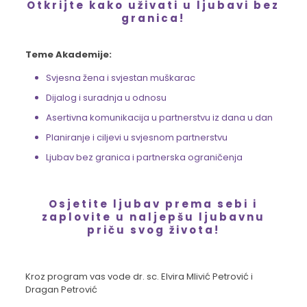
Otkrijte kako uživati u ljubavi bez
granica!
Teme Akademije:
Svjesna žena i svjestan muškarac
Dijalog i suradnja u odnosu
Asertivna komunikacija u partnerstvu iz dana u dan
Planiranje i ciljevi u svjesnom partnerstvu
Ljubav bez granica i partnerska ograničenja
Osjetite ljubav prema sebi i
zaplovite u naljepšu ljubavnu
priču svog života!
Kroz program vas vode dr. sc. Elvira Mlivić Petrović i
Dragan Petrović