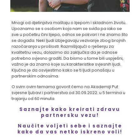
Mnogi od djetinjstva maštaju o lijepom i skladnom životu.
Upoznamo se s osobom koja nam se sviđa pa iako se
sve u početku čini lijepo, odnos se pokvari i ne znamo što
se događa. Neki ljudi izbjegavaju vezivanje zbog brojnih
razočaranja u prošlosti. Razmišljajući o rješenju za
kvalitetnu vezu, dolazimo do zaključka da je odnose
potrebno svjesno graditi. Da bismo u tome bili uspješni,
važno je da znamo koje su karakteristike svjesnih ljudi.
Ključno je da osvijestimo kako se ti ljudi ponašaju u
partnerskim odnosima.
O svim ovim temama govorit ćemo na Akademiji Put
svjesne ljubavi i partnerstva od 30.09.2022. u 5 termina u
trajanju od 60 minuta.
Saznajte kako kreirati zdravu
partnersku vezu!
Naučite voljeti sebe i saznajte
kako da vas netko iskreno voli!