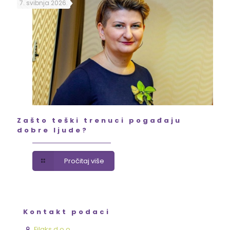
7. svibnja 2026.
Zašto teški trenuci pogađaju
dobre ljude?
Pročitaj više
Kontakt podaci
Filaks d.o.o.