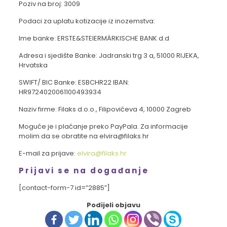
Poziv na broj: 3009
Podaci za uplatu kotizacije iz inozemstva:
Ime banke: ERSTE&STEIERMÄRKISCHE BANK d.d
Adresa i sjedište Banke: Jadranski trg 3 a, 51000 RIJEKA,
Hrvatska
SWIFT/ BIC Banke: ESBCHR22 IBAN:
HR9724020061100493934
Naziv firme: Filaks d.o.o., Filipovićeva 4, 10000 Zagreb
Moguće je i plaćanje preko PayPala. Za informacije
molim da se obratite na elvira@filaks.hr
E-mail za prijave:
elvira@filaks.hr
Prijavi se na događanje
[contact-form-7 id=”2885″]
Podijeli objavu