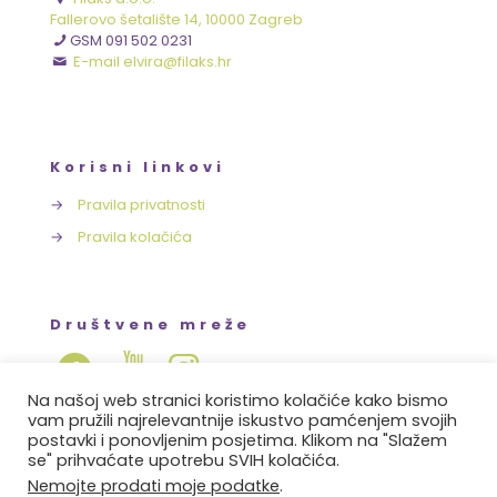
Fallerovo šetalište 14, 10000 Zagreb
GSM 091 502 0231
E-mail elvira@filaks.hr
Korisni linkovi
→
Pravila privatnosti
→
Pravila kolačića
Društvene mreže
Na našoj web stranici koristimo kolačiće kako bismo
vam pružili najrelevantnije iskustvo pamćenjem svojih
postavki i ponovljenim posjetima. Klikom na "Slažem
se" prihvaćate upotrebu SVIH kolačića.
Copyright © 2021-2023 FILAKS.hr. Sva prava zadržana.
Nemojte prodati moje podatke
.