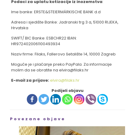
Podaci za uplatu kotizacije iz inozemstva
:
Ime banke: ERSTE&STEIERMÄRKISCHE BANK d.d
Adresa i sjedište Banke: Jadranski trg 3 a, 51000 RIJEKA,
Hrvatska
SWIFT/ BIC Banke: ESBCHR22 IBAN:
HR9724020061100493934
Naziv firme: Filaks, Fallerovo šetalište 14, 10000 Zagreb
Moguće je i plaćanje preko PayPala. Za informacije
molim da se obratite na elvira@filaks.hr
E-mail za prijave:
elvira@filaks.hr
Podijeli objavu
Povezane objave