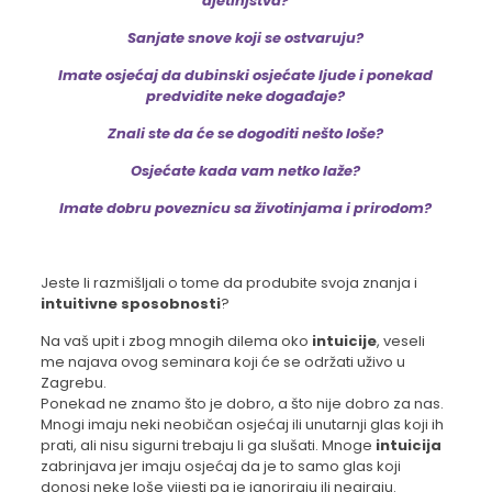
djetinjstva?
Sanjate snove koji se ostvaruju?
Imate osjećaj da dubinski osjećate ljude i ponekad
predvidite neke događaje?
Znali ste da će se dogoditi nešto loše?
Osjećate kada vam netko laže?
Imate dobru poveznicu sa životinjama i prirodom?
Jeste li razmišljali o tome da produbite svoja znanja i
intuitivne sposobnosti
?
Na vaš upit i zbog mnogih dilema oko
intuicije
, veseli
me najava ovog seminara koji će se održati uživo u
Zagrebu.
Ponekad ne znamo što je dobro, a što nije dobro za nas.
Mnogi imaju neki neobičan osjećaj ili unutarnji glas koji ih
prati, ali nisu sigurni trebaju li ga slušati. Mnoge
intuicija
zabrinjava jer imaju osjećaj da je to samo glas koji
donosi neke loše vijesti pa je ignoriraju ili negiraju.