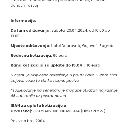
duhovni razvoj
Informacije:
Datum održavanja:
subota, 20.04.2024. od 10.00 do
13.00
Mjesto održavanja:
hotel Dubrovnik, Gajeva 1, Zagreb
Redovna kotizacija:
60 eura
Rana kotizacija za uplate do 15.04.:
40 eura
U cijenu je uključeno osvježenje u pauzi: kava ili izbor finih
čajeva, voda te slatko i slano pecivo
*sudjelovanje na seminaru je moguće otkazati najkasnije
48 sati ranije uz povrat novca.
IBAN za uplatu kotizacije u
Hrvatskoj:
HR9724020061100493934 (Filaks d.o.o.)
Poziv na broj 2004