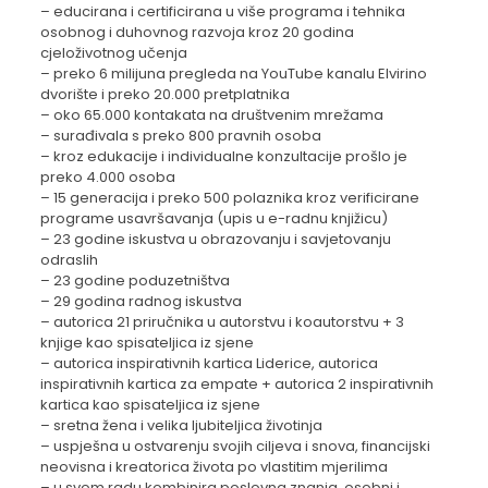
– educirana i certificirana u više programa i tehnika
osobnog i duhovnog razvoja kroz 20 godina
cjeloživotnog učenja
– preko 6 milijuna pregleda na YouTube kanalu Elvirino
dvorište i preko 20.000 pretplatnika
– oko 65.000 kontakata na društvenim mrežama
– surađivala s preko 800 pravnih osoba
– kroz edukacije i individualne konzultacije prošlo je
preko 4.000 osoba
– 15 generacija i preko 500 polaznika kroz verificirane
programe usavršavanja (upis u e-radnu knjižicu)
– 23 godine iskustva u obrazovanju i savjetovanju
odraslih
– 23 godine poduzetništva
– 29 godina radnog iskustva
– autorica 21 priručnika u autorstvu i koautorstvu + 3
knjige kao spisateljica iz sjene
– autorica inspirativnih kartica Liderice, autorica
inspirativnih kartica za empate + autorica 2 inspirativnih
kartica kao spisateljica iz sjene
– sretna žena i velika ljubiteljica životinja
– uspješna u ostvarenju svojih ciljeva i snova, financijski
neovisna i kreatorica života po vlastitim mjerilima
– u svom radu kombinira poslovna znanja, osobni i