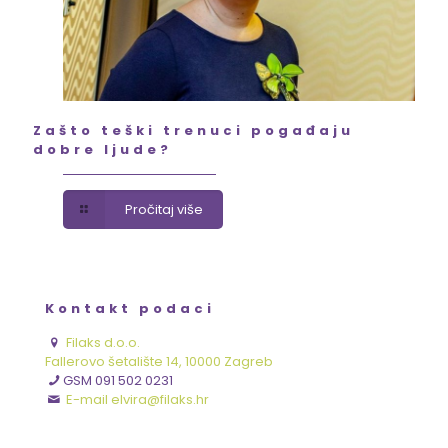
Zašto teški trenuci pogađaju
dobre ljude?
Pročitaj više
Kontakt podaci
Filaks d.o.o.
Fallerovo šetalište 14, 10000 Zagreb
GSM 091 502 0231
E-mail elvira@filaks.hr