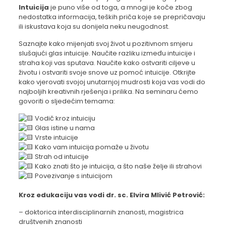
Intuicija
je puno više od toga, a mnogi je koče zbog
nedostatka informacija, teških priča koje se prepričavaju
ili iskustava koja su donijela neku neugodnost.
Saznajte kako mijenjati svoj život u pozitivnom smjeru
slušajući glas intuicije. Naučite razliku između intuicije i
straha koji vas sputava. Naučite kako ostvariti ciljeve u
životu i ostvariti svoje snove uz pomoć intuicije. Otkrijte
kako vjerovati svojoj unutarnjoj mudrosti koja vas vodi do
najboljih kreativnih rješenja i prilika. Na seminaru ćemo
govoriti o sljedećim temama:
Vodič kroz intuiciju
Glas istine u nama
Vrste intuicije
Kako vam intuicija pomaže u životu
Strah od intuicije
Kako znati što je intuicija, a što naše želje ili strahovi
Povezivanje s intuicijom
Kroz edukaciju vas vodi dr. sc. Elvira Mlivić Petrović:
– doktorica interdisciplinarnih znanosti, magistrica
društvenih znanosti