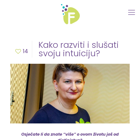
Kako razviti i slušati
14
svoju intuiciju?
Osjećate li da znate “više” o ovom životu još od