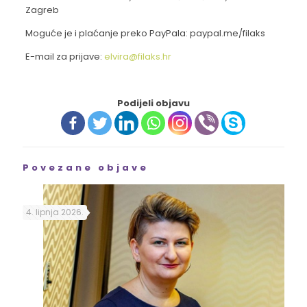
Zagreb
Moguće je i plaćanje preko PayPala: paypal.me/filaks
E-mail za prijave:
elvira@filaks.hr
Podijeli objavu
Povezane objave
4. lipnja 2026.