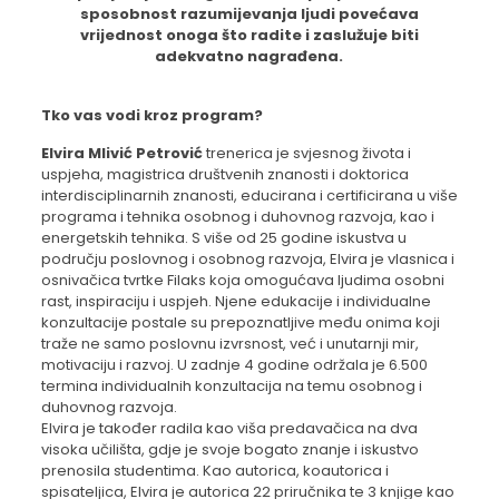
sposobnost razumijevanja ljudi povećava
vrijednost onoga što radite i zaslužuje biti
adekvatno nagrađena.
Tko vas vodi kroz program?
Elvira Mlivić Petrović
trenerica je svjesnog života i
uspjeha, magistrica društvenih znanosti i doktorica
interdisciplinarnih znanosti, educirana i certificirana u više
programa i tehnika osobnog i duhovnog razvoja, kao i
energetskih tehnika. S više od 25 godine iskustva u
području poslovnog i osobnog razvoja, Elvira je vlasnica i
osnivačica tvrtke Filaks koja omogućava ljudima osobni
rast, inspiraciju i uspjeh. Njene edukacije i individualne
konzultacije postale su prepoznatljive među onima koji
traže ne samo poslovnu izvrsnost, već i unutarnji mir,
motivaciju i razvoj. U zadnje 4 godine održala je 6.500
termina individualnih konzultacija na temu osobnog i
duhovnog razvoja.
Elvira je također radila kao viša predavačica na dva
visoka učilišta, gdje je svoje bogato znanje i iskustvo
prenosila studentima. Kao autorica, koautorica i
spisateljica, Elvira je autorica 22 priručnika te 3 knjige kao