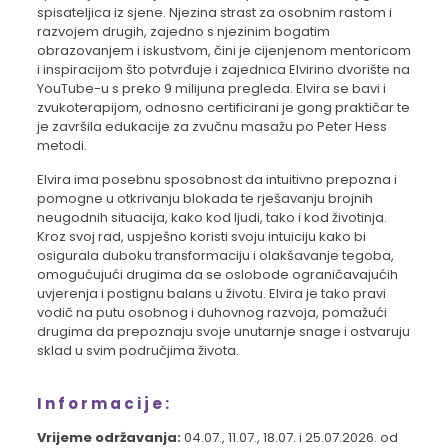
spisateljica iz sjene. Njezina strast za osobnim rastom i
razvojem drugih, zajedno s njezinim bogatim
obrazovanjem i iskustvom, čini je cijenjenom mentoricom
i inspiracijom što potvrđuje i zajednica Elvirino dvorište na
YouTube-u s preko 9 milijuna pregleda. Elvira se bavi i
zvukoterapijom, odnosno certificirani je gong praktičar te
je završila edukacije za zvučnu masažu po Peter Hess
metodi.
Elvira ima posebnu sposobnost da intuitivno prepozna i
pomogne u otkrivanju blokada te rješavanju brojnih
neugodnih situacija, kako kod ljudi, tako i kod životinja.
Kroz svoj rad, uspješno koristi svoju intuiciju kako bi
osigurala duboku transformaciju i olakšavanje tegoba,
omogućujući drugima da se oslobode ograničavajućih
uvjerenja i postignu balans u životu. Elvira je tako pravi
vodič na putu osobnog i duhovnog razvoja, pomažući
drugima da prepoznaju svoje unutarnje snage i ostvaruju
sklad u svim područjima života.
Informacije:
Vrijeme održavanja:
04.07., 11.07., 18.07. i 25.07.2026. od