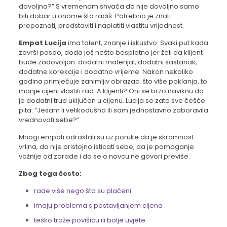
dovoljna?” S vremenom shvaća da nije dovoljno samo
biti dobar u onome što radiš. Potrebno je znati
prepoznati, predstaviti i naplatiti vlastitu vrijednost.
Empat Lucija
ima talent, znanje i iskustvo. Svaki put kada
završi posao, doda još nešto besplatno jer želi da klijent
bude zadovoljan: dodatni materijal, dodatni sastanak,
dodatne korekcije i dodatno vrijeme. Nakon nekoliko
godina primjećuje zanimljiv obrazac: što više poklanja, to
manje cijeni vlastiti rad. A klijenti? Oni se brzo naviknu da
je dodatni trud uključen u cijenu. Lucija se zato sve češće
pita: “Jesam li velikodušna ili sam jednostavno zaboravila
vrednovati sebe?”
Mnogi empati odrastali su uz poruke da je skromnost
vrlina, da nije pristojno isticati sebe, da je pomaganje
važnije od zarade i da se o novcu ne govori previše.
Zbog toga često:
rade više nego što su plaćeni
imaju problema s postavljanjem cijena
teško traže povišicu ili bolje uvjete