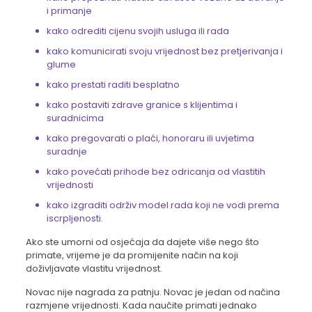
i primanje
kako odrediti cijenu svojih usluga ili rada
kako komunicirati svoju vrijednost bez pretjerivanja i
glume
kako prestati raditi besplatno
kako postaviti zdrave granice s klijentima i
suradnicima
kako pregovarati o plaći, honoraru ili uvjetima
suradnje
kako povećati prihode bez odricanja od vlastitih
vrijednosti
kako izgraditi održiv model rada koji ne vodi prema
iscrpljenosti.
Ako ste umorni od osjećaja da dajete više nego što
primate, vrijeme je da promijenite način na koji
doživljavate vlastitu vrijednost.
Novac nije nagrada za patnju. Novac je jedan od načina
razmjene vrijednosti. Kada naučite primati jednako