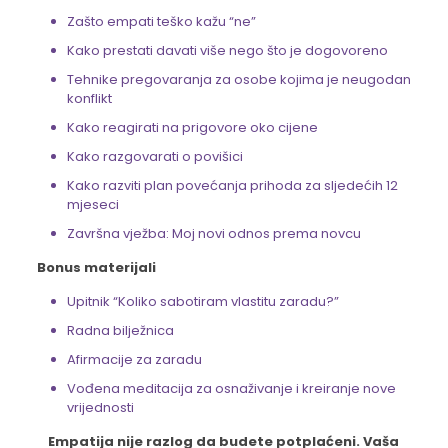
Zašto empati teško kažu “ne”
Kako prestati davati više nego što je dogovoreno
Tehnike pregovaranja za osobe kojima je neugodan
konflikt
Kako reagirati na prigovore oko cijene
Kako razgovarati o povišici
Kako razviti plan povećanja prihoda za sljedećih 12
mjeseci
Završna vježba: Moj novi odnos prema novcu
Bonus materijali
Upitnik “Koliko sabotiram vlastitu zaradu?”
Radna bilježnica
Afirmacije za zaradu
Vođena meditacija za osnaživanje i kreiranje nove
vrijednosti
Empatija nije razlog da budete potplaćeni. Vaša