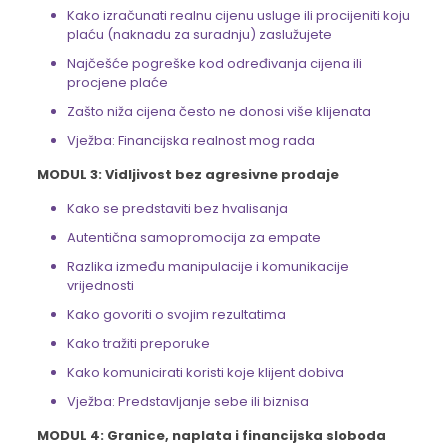
Kako izračunati realnu cijenu usluge ili procijeniti koju
plaću (naknadu za suradnju) zaslužujete
Najčešće pogreške kod određivanja cijena ili
procjene plaće
Zašto niža cijena često ne donosi više klijenata
Vježba: Financijska realnost mog rada
MODUL 3: Vidljivost bez agresivne prodaje
Kako se predstaviti bez hvalisanja
Autentična samopromocija za empate
Razlika između manipulacije i komunikacije
vrijednosti
Kako govoriti o svojim rezultatima
Kako tražiti preporuke
Kako komunicirati koristi koje klijent dobiva
Vježba: Predstavljanje sebe ili biznisa
MODUL 4: Granice, naplata i financijska sloboda