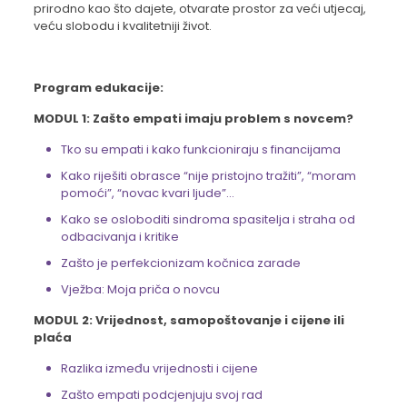
prirodno kao što dajete, otvarate prostor za veći utjecaj,
veću slobodu i kvalitetniji život.
Program edukacije:
MODUL 1: Zašto empati imaju problem s novcem?
Tko su empati i kako funkcioniraju s financijama
Kako riješiti obrasce “nije pristojno tražiti”, “moram
pomoći”, “novac kvari ljude”…
Kako se osloboditi sindroma spasitelja i straha od
odbacivanja i kritike
Zašto je perfekcionizam kočnica zarade
Vježba: Moja priča o novcu
MODUL 2: Vrijednost, samopoštovanje i cijene ili
plaća
Razlika između vrijednosti i cijene
Zašto empati podcjenjuju svoj rad