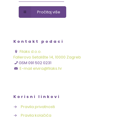
Pročitaj više
Kontakt podaci
Filaks d.o.o.
Fallerovo šetalište 14, 10000 Zagreb
GSM 091 502 0231
E-mail elvira@filaks.hr
Korisni linkovi
→
Pravila privatnosti
→
Pravila kolačića