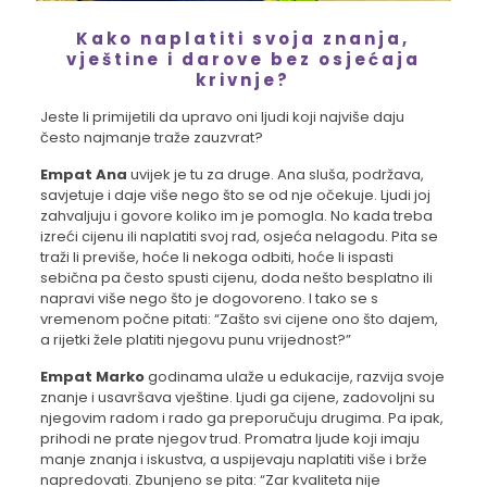
Kako naplatiti svoja znanja,
vještine i darove bez osjećaja
krivnje?
Jeste li primijetili da upravo oni ljudi koji najviše daju
često najmanje traže zauzvrat?
Empat Ana
uvijek je tu za druge. Ana sluša, podržava,
savjetuje i daje više nego što se od nje očekuje. Ljudi joj
zahvaljuju i govore koliko im je pomogla. No kada treba
izreći cijenu ili naplatiti svoj rad, osjeća nelagodu. Pita se
traži li previše, hoće li nekoga odbiti, hoće li ispasti
sebična pa često spusti cijenu, doda nešto besplatno ili
napravi više nego što je dogovoreno. I tako se s
vremenom počne pitati: “Zašto svi cijene ono što dajem,
a rijetki žele platiti njegovu punu vrijednost?”
Empat Marko
godinama ulaže u edukacije, razvija svoje
znanje i usavršava vještine. Ljudi ga cijene, zadovoljni su
njegovim radom i rado ga preporučuju drugima. Pa ipak,
prihodi ne prate njegov trud. Promatra ljude koji imaju
manje znanja i iskustva, a uspijevaju naplatiti više i brže
napredovati. Zbunjeno se pita: “Zar kvaliteta nije