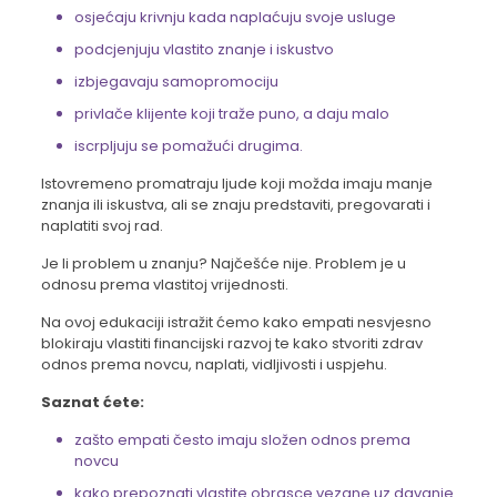
osjećaju krivnju kada naplaćuju svoje usluge
podcjenjuju vlastito znanje i iskustvo
izbjegavaju samopromociju
privlače klijente koji traže puno, a daju malo
iscrpljuju se pomažući drugima.
Istovremeno promatraju ljude koji možda imaju manje
znanja ili iskustva, ali se znaju predstaviti, pregovarati i
naplatiti svoj rad.
Je li problem u znanju? Najčešće nije. Problem je u
odnosu prema vlastitoj vrijednosti.
Na ovoj edukaciji istražit ćemo kako empati nesvjesno
blokiraju vlastiti financijski razvoj te kako stvoriti zdrav
odnos prema novcu, naplati, vidljivosti i uspjehu.
Saznat ćete:
zašto empati često imaju složen odnos prema
novcu
kako prepoznati vlastite obrasce vezane uz davanje