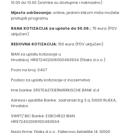
10.00 do 13.00 (snimke su dostupne i naknadno)
Mjesto održavanja:
online, jednim klikom miša možete
pristupiti programu
RANA KOTIZACIJA za uplate do 30.06.:
75 eura (PDV
uključen)
REDOVNA KOTIZACIJA:
150 eura (PDV uključen)
IBAN za uplatu kotizacije u
Hrvatskoj: HR9724020061100493934 (Filaks d.o.o.)
Poziv na broj: 0407
Podaci za uplatu kotizacije iz inozemstva:
Ime banke: ERSTE&STEIERMÄRKISCHE BANK d.d
Adresa i sjedište Banke: Jadranski trg 3 a, 51000 RIJEKA,
Hrvatska
SWIFT/ BIC Banke: ESBCHR22 IBAN:
HR9724020061100493934
Naziv firme: Filaks d.o.o., Fallerovo šetalište 14, 10000